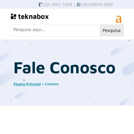
(32) 3061-1694 |
(32) 98839-5885
Fale Conosco
Página Principal
»
Contato